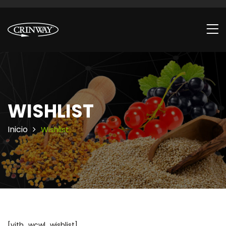
WISHLIST
Inicio
Wishlist
[yith_wcwl_wishlist]