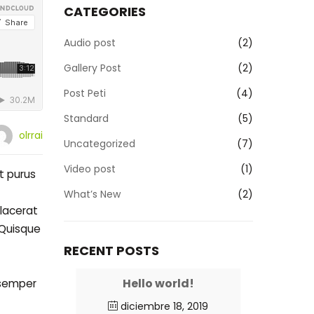
CATEGORIES
Audio post
(2)
Gallery Post
(2)
Post Peti
(4)
Standard
(5)
olrrai
Uncategorized
(7)
Video post
(1)
t purus
What’s New
(2)
placerat
 Quisque
RECENT POSTS
Hello world!
 semper
diciembre 18, 2019