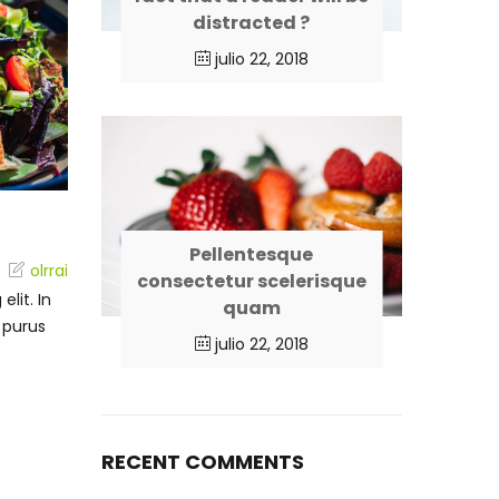
distracted ?
julio 22, 2018
Video Blog Post
marzo 6, 2018
Lorem ipsum dolor sit amet, consectetur adipiscing e
Pellentesque
olrrai
sed vulputate massa. Fusce ante magna, iaculis ut
consectetur scelerisque
lit. In
quam
Read More
 purus
julio 22, 2018
RECENT COMMENTS