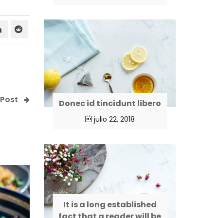
 Post
Donec id tincidunt libero
julio 22, 2018
It is a long established
fact that a reader will be