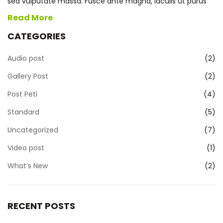
sed vulputate massa. Fusce ante magna, iaculis ut purus
Read More
CATEGORIES
Audio post
(2)
Gallery Post
(2)
Post Peti
(4)
Standard
(5)
Uncategorized
(7)
Video post
(1)
What’s New
(2)
RECENT POSTS